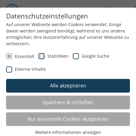
Datenschutzeinstellungen
Auf unserer Webseite werden Cookies verwendet. Einige
davon werden zwingend benötigt, während es uns andere
Menü
ermöglichen, Ihre Nutzererfahrung auf unserer Webseite zu
verbessern.
Statistiken
Google Suche
Essentiell
Externe Inhalte
Alle akzeptieren
JOBBÖRSE
Speichern & schließen
Ihr Verein sucht einen neuen Trainer oder Sie selbst,
Nur essentielle Cookies akzeptieren
als Übungsleiter, haben noch freie Kapazitäten und
würden sich gerne in einem Verein engagieren?
Weitere Informationen anzeigen