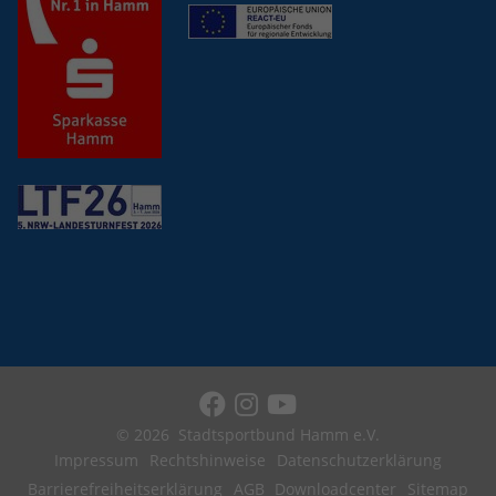
Anbieter
Google LLC
Laufzeit
2 Jahre
Wird verwendet, um den Sitzungsstatus
Zweck
zu erhalten.
© 2026
Stadtsportbund Hamm e.V.
Impressum
Rechtshinweise
Datenschutzerklärung
Barrierefreiheitserklärung
AGB
Downloadcenter
Sitemap