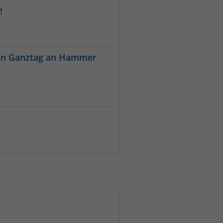
!
nen Ganztag an Hammer