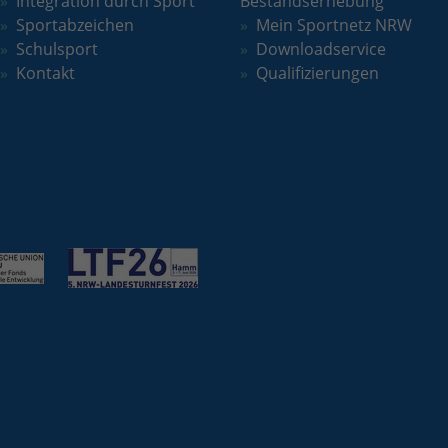
Integration durch Sport
Bestandserhebung
Laufzeit
2 Jahre
Sportabzeichen
Mein Sportnetz NRW
Schulsport
Downloadservice
Wird verwendet, um den Sitzungsstatus zu
Zweck
Kontakt
Qualifizierungen
erhalten.