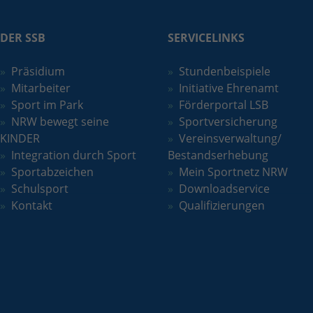
Quelle, aus der sie stammen, und die Seiten
in anonymisierter Form.
DER SSB
SERVICELINKS
Name
_dc_gtm_UA-101278931-2
Präsidium
Stundenbeispiele
Mitarbeiter
Initiative Ehrenamt
Anbieter
Google Analytics
Sport im Park
Förderportal LSB
NRW bewegt seine
Sportversicherung
Laufzeit
1 Minute
KINDER
Vereinsverwaltung/
Integration durch Sport
Bestandserhebung
Dieser Cookie identifiziert die Besucher nach
Alter, Geschlecht oder Interessen und nutzt
Sportabzeichen
Mein Sportnetz NRW
Zweck
dazu den DoubleClick des Google Tag
Schulsport
Downloadservice
Manager, um die gezielte
Kontakt
Qualifizierungen
Anzeigenplatzierung zu vereinfachen.
Name
_ga_W9WN9JEMBJ
Anbieter
Google LLC