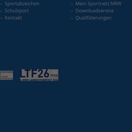
Sportabzeichen
Mein Sportnetz NRW
Laufzeit
2 Jahre
Schulsport
Downloadservice
Wird verwendet, um den Sitzungsstatus zu
Kontakt
Qualifizierungen
Zweck
erhalten.