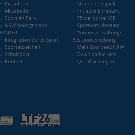
Quelle, aus der sie stammen, und die Seiten
Präsidium
Stundenbeispiele
in anonymisierter Form.
Mitarbeiter
Initiative Ehrenamt
Sport im Park
Förderportal LSB
NRW bewegt seine
Sportversicherung
Name
_dc_gtm_UA-101278931-2
KINDER
Vereinsverwaltung/
Integration durch Sport
Bestandserhebung
Anbieter
Google Analytics
Sportabzeichen
Mein Sportnetz NRW
Laufzeit
1 Minute
Schulsport
Downloadservice
Kontakt
Qualifizierungen
Dieser Cookie identifiziert die Besucher nach
Alter, Geschlecht oder Interessen und nutzt
Zweck
dazu den DoubleClick des Google Tag
Manager, um die gezielte
Anzeigenplatzierung zu vereinfachen.
Name
_ga_W9WN9JEMBJ
Anbieter
Google LLC